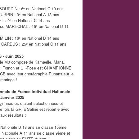
BOURDIN : 6ᵉ en National C 13 ans
TURPIN : 9ᵉ en National A 13 ans
ZEL : 9ᵉ en National C 14 ans
ose MARECHAL : 15ᵉ en National B 11
 MILIN : 16ᵉ en National B 14 ans
e CARDUS : 25ᵉ en National C 11 ans
3 - Juin 2025
le M3 composé de Kamaelle, Mana,
e, Toinon et Lili-Rose est CHAMPIONNE
E avec leur chorégraphie Rubans sur le
mariage !
nats de France Individuel Nationale
 Janvier 2025
gymnastes étaient sélectionnées et
e fois la GR la Saline est repartie avec
aux résultats :
 Nationale B 13 ans se classe 15ème
en Nationale A 11 ans se classe 9ème et
sa place en ELITE Avenir !