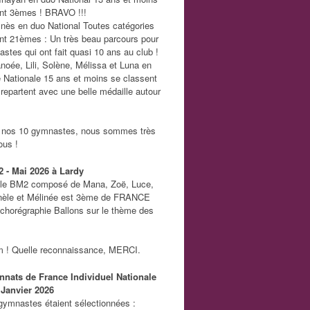
nt 3èmes ! BRAVO !!!
 Inès en duo National Toutes catégories
nt 21èmes : Un très beau parcours pour
stes qui ont fait quasi 10 ans au club !
anoée, Lili, Solène, Mélissa et Luna en
Nationale 15 ans et moins se classent
repartent avec une belle médaille autour
nos 10 gymnastes, nous sommes très
ous !
2 - Mai 2026 à Lardy
le BM2 composé de Mana, Zoë, Luce,
nèle et Mélinée est 3ème de FRANCE
 chorégraphie Ballons sur le thème des
m ! Quelle reconnaissance, MERCI.
nats de France Individuel Nationale
 Janvier 2026
gymnastes étaient sélectionnées :