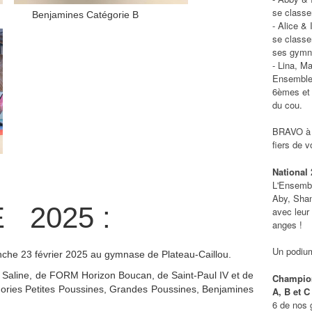
se classe
enjamines Catégorie B
- Alice &
se classe
ses gymna
- Lina, M
Ensemble 
6èmes et 
du cou.
BRAVO à 
fiers de v
National 
L'Ensemb
Aby, Sha
 2025 :
avec leur
anges !
Un podiu
anche 23 février 2025 au gymnase de Plateau-Caillou.
a Saline, de FORM Horizon Boucan, de Saint-Paul IV et de
Champion
gories Petites Poussines, Grandes Poussines, Benjamines
A, B et C
6 de nos 