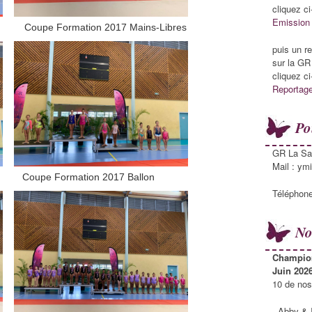
cliquez c
Emission 
s Coupe Formation 2017 Mains-Libres
puis un r
sur la GR
cliquez c
Reportage
Po
GR La Sa
Mail : ymi
Coupe Formation 2017 Ballon
Téléphone
No
Champion
Juin 202
10 de nos
- Abby & 