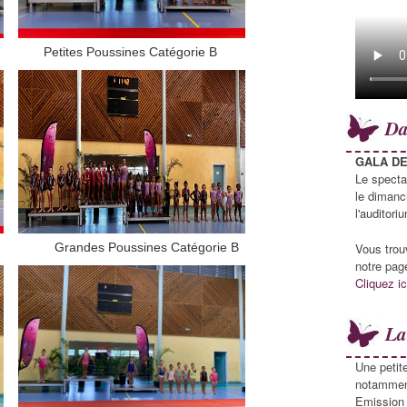
 Petites Poussines Catégorie B
Da
GALA DE
Le specta
le dimanc
l'audito
Vous trou
A Grandes Poussines Catégorie B
notre pag
Cliquez i
La
Une petit
notamment
Emission