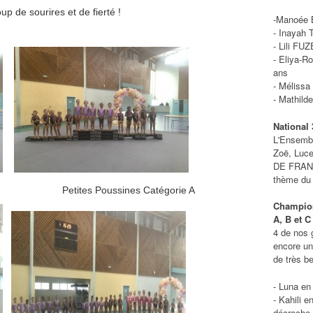
up de sourires et de fierté !
-Manoée 
- Inayah 
- Lili FU
- Eliya-R
ans
- Mélissa
- Mathild
National 
L'Ensemb
Zoë, Luc
DE FRANC
thème du 
 B Petites Poussines Catégorie A
Champion
A, B et C
4 de nos 
encore un
de très be
- Luna en
- Kahili 
décroche 