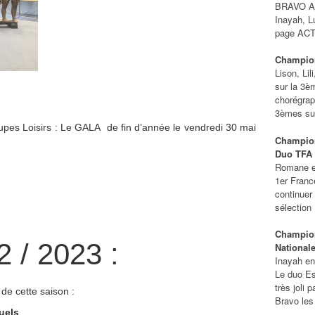
BRAVO Ab
Inayah, L
page ACT
Champion
Lison, Li
sur la 3è
chorégrap
3èmes sur
 Loisirs : Le GALA de fin d’année le vendredi 30 mai
Champion
Duo TFA 
Romane et
1er Franc
continuer
sélection :
Champion
 / 2023 :
National
Inayah en
Le duo Es
très joli 
 de cette saison :
Bravo les 
uels