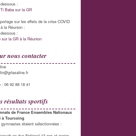
i-dessous :
Ti Baba sur la GR
eportage sur les effets de la crise COVID
 à la Réunion :
i-dessous :
 sur la GR à la Réunion
ur nous contacter
line
lin@grlasaline.fr
 : 06 92 88 18 41
s résultats sportifs
nats de France Ensembles Nationaux
6 à Tourcoing
 gymnastes étaient sélectionnées :
Inayah en duo National 13 ans et moins