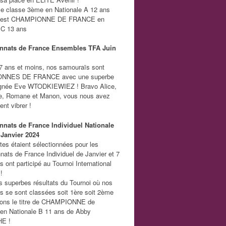
se classe 3ème en Nationale A 12 ans
sa est CHAMPIONNE DE FRANCE en
 C 13 ans
nats de France Ensembles TFA Juin
 ans et moins, nos samouraïs sont
NNES DE FRANCE avec une superbe
ignée Eve WTODKIEWIEZ ! Bravo Alice,
de, Romane et Manon, vous nous avez
ent vibrer !
nats de France Individuel Nationale
 Janvier 2024
es étaient sélectionnées pour les
ats de France Individuel de Janvier et 7
 ont participé au Tournoi International
!
s superbes résultats du Tournoi où nos
 se sont classées soit 1ère soit 2ème
nons le titre de CHAMPIONNE de
n Nationale B 11 ans de Abby
E !