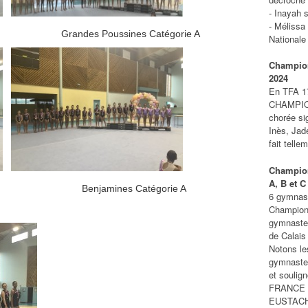
- Inayah 
- Mélis
 B Grandes Poussines Catégorie A
Nationale
Champion
2024
En TFA 17
CHAMPIO
chorée s
Inès, Ja
fait tellem
Champion
A, B et C
B Benjamines Catégorie A
6 gymnast
Championn
gymnastes
de Calais 
Notons le
gymnastes
et soulig
FRANCE e
EUSTACH