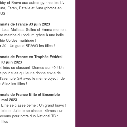
by et Bravo aux autres gymnastes Liv,
una, Farah, Estelle et Nina (photos en
US !
nats de France J3 juin 2023
li, Lola, Melissa, Soline et Emma montent
me marche du podium grâce à une belle
hie Cordes maîtrisée !
 30 : Un grand BRAVO les filles !
nats de France en Trophée Fédéral
TC juin 2023
 Inès se classent 13èmes sur 40 ! Un
e pour elles qui leur a donné envie de
 l'aventure GR avec le même objectif de
 Allez les filles !
nats de France Elite et Ensemble
e mai 2023
 Elite se classe 5ème : Un grand bravo !
telle et Juliette se classe 14èmes : un
parcours pour notre duo National TC :
filles !